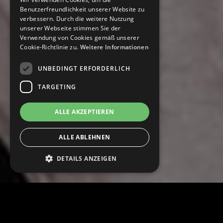
Benutzerfreundlichkeit unserer Website zu
verbessern. Durch die weitere Nutzung
unserer Webseite stimmen Sie der
Verwendung von Cookies gemäß unserer
Cookie-Richtlinie zu.
Weitere Informationen
UNBEDINGT ERFORDERLICH
TARGETING
ALLE AKZEPTIEREN
ALLE ABLEHNEN
DETAILS ANZEIGEN
Slide 2 of 4.